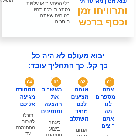
מושלמת.
ת'
בלי הפתעות או עלויות
ן
נסתרות. ככה תהיו
בטוחים שאתם
ש
חוסכים.​
עולם לא היה כל
כך התהליך עובד:
04
03
0
חנו
מאשרים
הסחורה
יעים
את
מגיעה
כם
ההצעה
אליכם
חיר
ומזמינים
תוכלו
שתלם
לשכוח
לאחר
מההזמנה
ביצוע
נחנו
עד
ההזמנה,