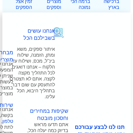
ה הכי
מוצרים
זמין אצל
ה
וספקים
הספקים
אנחנו עושים
בשבילכם הכל
איתור ספקים, משא
מבחר אינסופי של
ומתן, הזמנה, שילוח
מוצרים
בינ"ל, מכס, ושילוח עד
אנחנו עובדים מול
הלקוח – אנחנו דואגים
המפעלים עצמם, כך
לכל התהליך מקצה
שניתן להוסיף מיתוג,
לקצה. אתם לא תצטרכו
לעשות התאמות
להתעסק עם שום דבר
במוצרים, ואפילו ליצור
בתהליך היבוא, הכל
מוצרים חדשים לגמרי.
עלינו.
שירות מעל הכל
אנחנו זמינים לכל שאלה,
שקיפות במחירים
בקשה, או פניה, ב
דוא"ל
,
וחסכון מובטח
טלפון
,
וואטסאפ
, על מנת
אתם תדעו מראש
רכם
לתת לכם חוויית קניה
בדיוק כמה יעלה הכל,