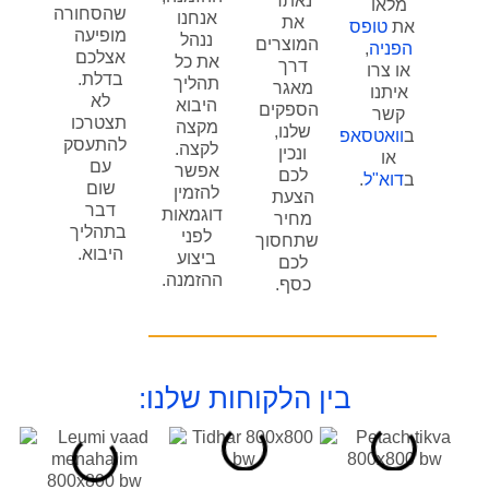
אתר
שהסחורה
אנחנו
את
מופיעה
ננהל
וצרים
אצלכם
את כל
רך
בדלת.
תהליך
אגר
לא
היבוא
פקים
תצטרכו
מקצה
לנו,
להתעסק
לקצה.
נכין
עם
אפשר
כם
שום
להזמין
צעת
דבר
דוגמאות
חיר
בתהליך
לפני
חסוך
היבוא.
ביצוע
כם
ההזמנה.
סף.
הלקוחות שלנו: